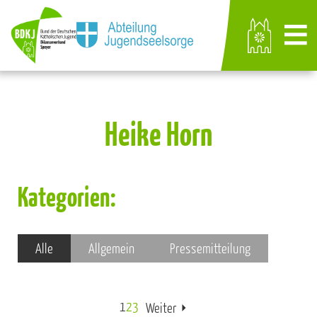
Heike Horn
Kategorien:
Alle
Allgemein
Pressemitteilung
1
2
3
Weiter