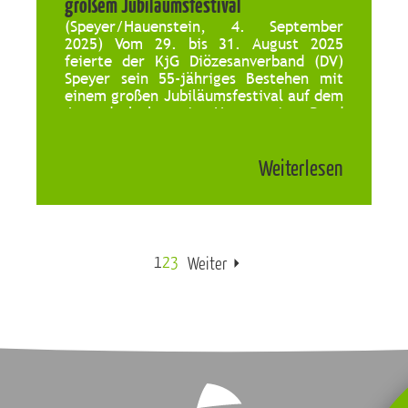
großem Jubiläumsfestival
(Speyer/Hauenstein, 4. September
2025) Vom 29. bis 31. August 2025
feierte der KjG Diözesanverband (DV)
Speyer sein 55-jähriges Bestehen mit
einem großen Jubiläumsfestival auf dem
Jugendzeltplatz in Hauenstein. Rund
100 Teilnehmende kamen an diesem
besonderen Wochenende zusammen, um
Weiterlesen
das Beste aus 55 Jahren KjG zu feiern –
mit Musik, Kreativangeboten, Spiel und
jeder Menge Gemeinschaft. […]
1
2
3
Weiter