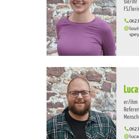
sie/ihr
FSJ'ler
062
loui
spey
Luca
er/ihm
Refere
Mensch
062
luc