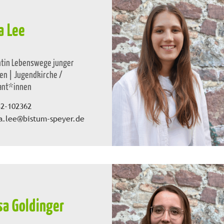
a Lee
ntin Lebenswege junger
n | Jugendkirche /
ant*innen
32-102362
a.lee@bistum-speyer.de
sa Goldinger