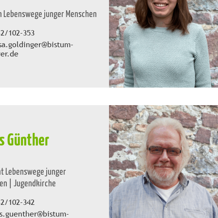
in Lebenswege junger Menschen
32/102-353
sa.goldinger@bistum-
er.de
s Günther
nt Lebenswege junger
en | Jugendkirche
32/102-342
as.guenther@bistum-