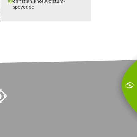
christian.knoll@bistum-
speyer.de