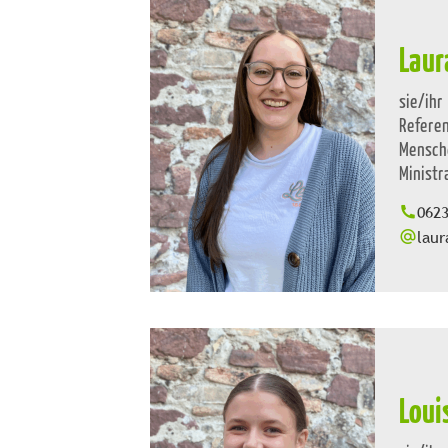
Laur
sie/ihr
Refere
Mensche
Ministr
062
laur
Loui