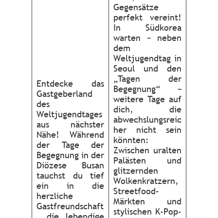
Gegensätze
perfekt vereint!
In Südkorea
warten – neben
dem
Weltjugendtag in
Seoul und den
„Tagen der
Entdecke das
Begegnung“ –
Gastgeberland
weitere Tage auf
des
dich, die
Weltjugendtages
abwechslungsreic
aus nächster
her nicht sein
Nähe! Während
könnten:
der Tage der
Zwischen uralten
Begegnung in der
Palästen und
Diözese Busan
glitzernden
tauchst du tief
Wolkenkratzern,
ein in die
Streetfood-
herzliche
Märkten und
Gastfreundschaft
stylischen K-Pop-
, die lebendige