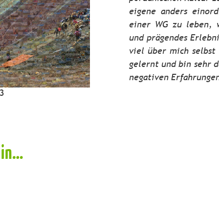
eigene anders einord
einer WG zu leben, w
und prägendes Erlebni
viel über mich selbs
gelernt und bin sehr d
negativen Erfahrungen
23
r in…