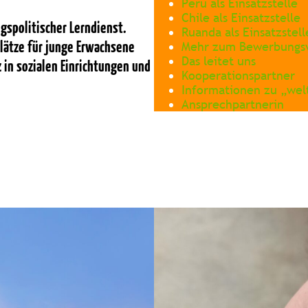
Peru als Einsatzstelle
Chile als Einsatzstelle
ngspolitischer Lerndienst.
Ruanda als Einsatzstell
Plätze für junge Erwachsene
Mehr zum Bewerbungs
Das leitet uns
 in sozialen Einrichtungen und
Kooperationspartner
Informationen zu „wel
Ansprechpartnerin