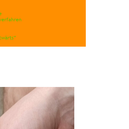
e
verfahren
twärts“