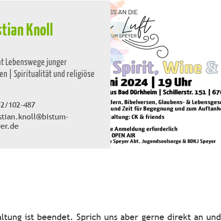
stian Knoll
nt Lebenswege junger
n | Spiritualität und religiöse
32/102-487
stian.knoll@bistum-
er.de
ltung ist beendet. Sprich uns aber gerne direkt an un