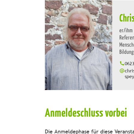
Chri
er/ihm
Refere
Mensche
Bildung
062
chri
spey
Anmeldeschluss vorbei
Die Anmeldephase für diese Veransta