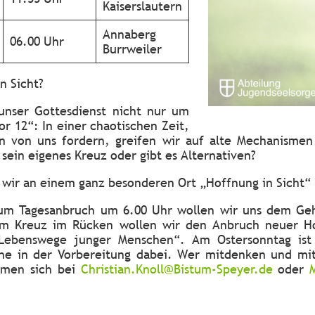
Kaiserslautern
Annaberg
06.00 Uhr
Burrweiler
in Sicht?
unser Gottesdienst nicht nur um
or 12“: In einer chaotischen Zeit,
n von uns fordern, greifen wir auf alte Mechanismen 
 sein eigenes Kreuz oder gibt es Alternativen?
 wir an einem ganz besonderen Ort „Hoffnung in Sicht
um Tagesanbruch um 6.00 Uhr wollen wir uns dem Ge
m Kreuz im Rücken wollen wir den Anbruch neuer Ho
ebenswege junger Menschen“. Am Ostersonntag ist z
che in der Vorbereitung dabei. Wer mitdenken und mi
ommen sich bei
Christian.Knoll@Bistum-Speyer.de
oder