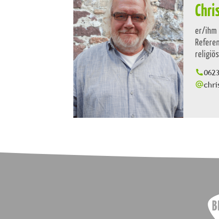
Chri
er/ihm
Referen
religiö
062
chri