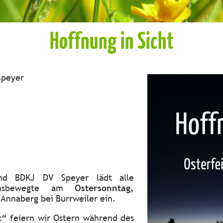
Hoffnung in Sicht
Speyer
und BDKJ DV Speyer lädt alle
bensbewegte am
Ostersonntag,
 Annaberg bei Burrweiler ein.
t“
feiern wir Ostern während des