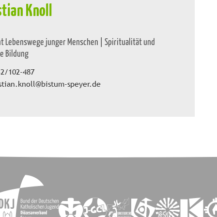
stian Knoll
t Lebenswege junger Menschen | Spiritualität und
se Bildung
32/102-487
stian.knoll@bistum-speyer.de