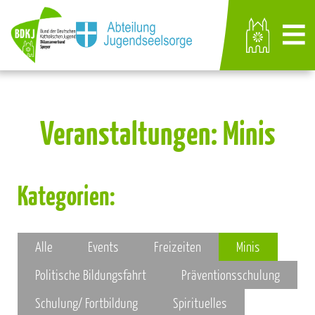
Veranstaltungen: Minis
Kategorien:
Alle
Events
Freizeiten
Minis
Politische Bildungsfahrt
Präventionsschulung
Schulung/ Fortbildung
Spirituelles